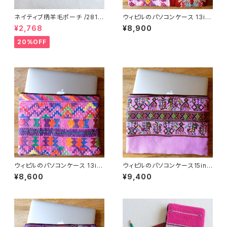
ネイティブ柄羊毛ポーチ /281f/
ウィピルのパソコンケース 13in
MEXICO メキシコ
ch /259d/ GUATEMALA グア
¥2,768
¥8,900
テマラ
20%OFF
ウィピルのパソコンケース 13in
ウィピルのパソコンケース15inc
ch /295c/ GUATEMALA グア
h /295a/ GUATEMALA グア
¥8,600
¥9,400
テマラ
テマラ