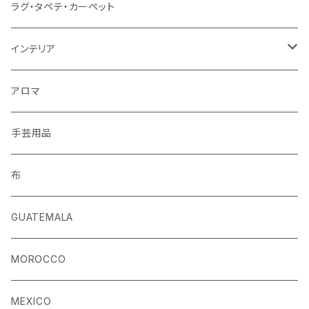
ベルト
ラグ・タペテ・カーペット
キーホルダー
インテリア
手袋
クッションカバー
アロマ
手芸用品
布
GUATEMALA
MOROCCO
MEXICO