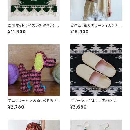
玄関マットサイズラグ(タペテ) /
ピクビル織りのカーディガン / P
Green /238/ MEXICO メキシ
lant-dyed / GUATEMALA グ
¥11,800
¥15,900
コ
アテマラ
アニマリート 犬のぬいぐるみ /2
バブーシュ / M/L / 無地クリー
39c/ MEXICO メキシコ
ム /166/ MOROCCO モロッコ
¥2,780
¥3,680