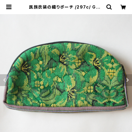
民族衣装の織りポーチ /297c/ GUA
TEMALA グアテマラ | &JOURNE
Y