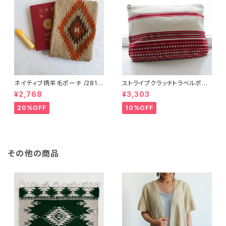
ネイティブ柄羊毛ポーチ /281f/
ストライプクラッチトラベルポー
MEXICO メキシコ
チ / L /147/Red/ HUNGARY
¥2,768
¥3,303
ハンガリー
20%OFF
10%OFF
その他の商品