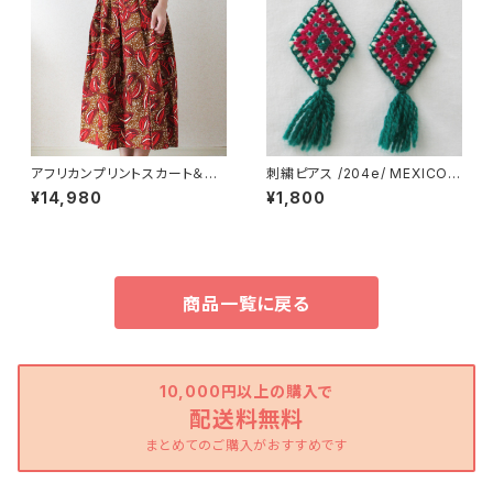
アフリカンプリントスカート＆ヘ
刺繍ピアス /204e/ MEXICO
アバンドセット/195a/ &JOURN
メキシコ
¥14,980
¥1,800
EY orginal
商品一覧に戻る
10,000円以上の購入で
配送料無料
まとめてのご購入がおすすめです