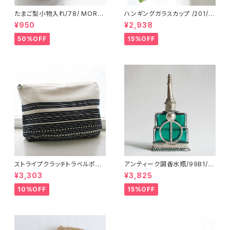
たまご型小物入れ/78/ MORO
ハンギングガラスカップ /201/ I
CCO モロッコ
NDIA インド
¥950
¥2,938
50%OFF
15%OFF
ストライプクラッチトラベルポー
アンティーク調香水瓶/99B1/M
チ/ L /147/Blue/ HUNGARY
OROCCO モロッコ
¥3,303
¥3,825
ハンガリー
10%OFF
15%OFF