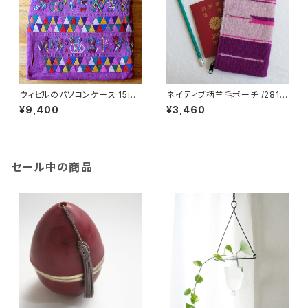
ウィピルのパソコンケース 15inc
ネイティブ柄羊毛ポーチ /281
h /295b/ GUATEMALA グア
e/ MEXICO メキシコ
¥9,400
¥3,460
テマラ
セール中の商品