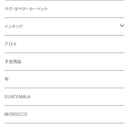
ベルト
ラグ・タペテ・カーペット
キーホルダー
インテリア
手袋
クッションカバー
アロマ
手芸用品
布
GUATEMALA
MOROCCO