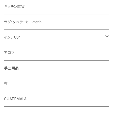
ストール
キッチン雑貨
ベルト
ラグ・タペテ・カーペット
キーホルダー
インテリア
手袋
クッションカバー
アロマ
手芸用品
布
GUATEMALA