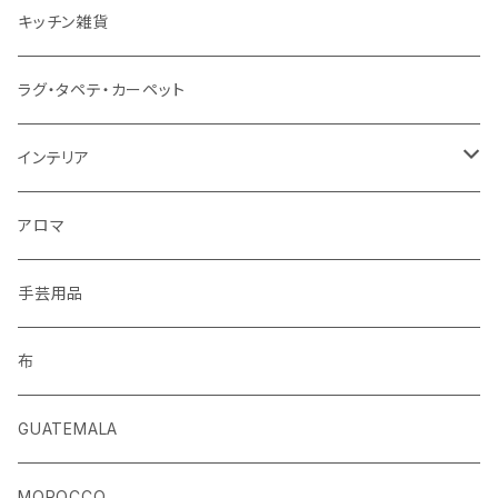
ストール
キッチン雑貨
ベルト
ラグ・タペテ・カーペット
キーホルダー
インテリア
手袋
クッションカバー
アロマ
手芸用品
布
GUATEMALA
MOROCCO