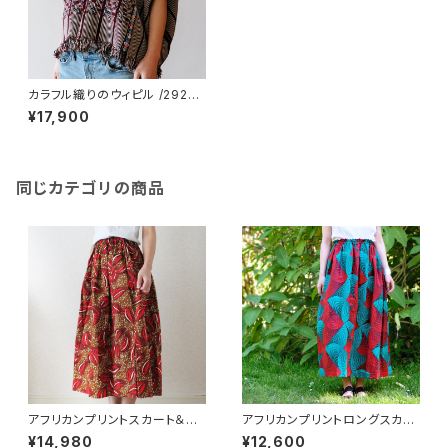
カラフル織りのウィピル /292a/
GUATEMALA グアテマラ
¥17,900
同じカテゴリの商品
アフリカンプリントスカート＆ヘ
アフリカンプリントロングスカー
アバンドセット/195a/ &JOURN
ト/195b/ &JOURNEY orginal
¥14,980
¥12,600