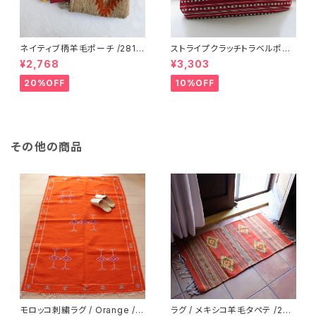
ネイティブ柄羊毛ポーチ /281f/
ストライプクラッチトラベルポー
MEXICO メキシコ
チ / L /147/Red/ HUNGARY
¥2,768
¥3,303
ハンガリー
20%OFF
10%OFF
その他の商品
モロッコ刺繍ラグ / Orange /1
ラグ / メキシコ羊毛タペテ /223