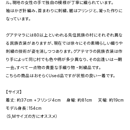
ル。現地の女性の手で独自の模様が丁寧に織られています。
袖はかぎ針編み、首まわりに刺繍、裾はフリンジと、凝った作りに
なっています。
グアテマラには80以上といわれる先住民族の村にそれぞれ異な
る民族衣装がありますが、現在では徐々にその素晴らしい織りや
刺繍の技術が姿を消しつつあります。グアテマラの民族衣装は作
り手によって同じ村でも色や柄が多少異なり、その出逢いは一期
一会。すべて一点物の貴重な手織り物 ・刺繍品です。
こちらの商品はおそらくUsed品ですが状態の良い一着です。
【サイズ】
着丈: 約37cm +フリンジ4cm 身幅: 約81cm 天幅: 約19cm
モデル身長：154cm
（S,Mサイズの方にオススメ）