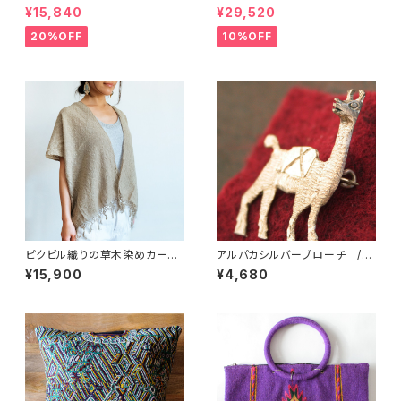
81ｂ/ MOROCCO
a/ Teotitlan Del Valle/ MEX
¥15,840
¥29,520
ICO
20%OFF
10%OFF
ピクビル織りの草木染めカーデ
アルパカシルバーブローチ /p
ィガン / Plant-dyed / GUATE
b32/ PERU
¥15,900
¥4,680
MALA グアテマラ