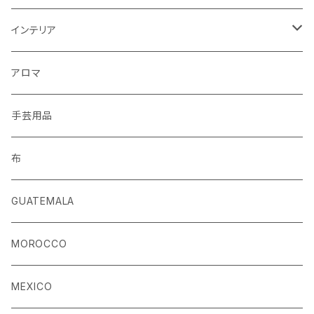
キーホルダー
インテリア
手袋
クッションカバー
アロマ
手芸用品
布
GUATEMALA
MOROCCO
MEXICO