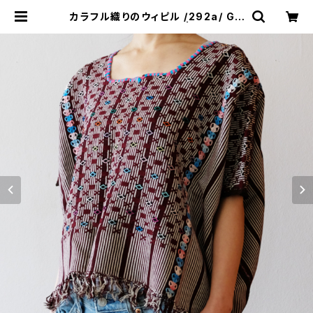
カラフル織りのウィピル /292a/ GU
ATEMALA グアテマラ | &JOURN
EY