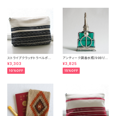
ストライプクラッチトラベルポー
アンティーク調香水瓶/99B1/M
チ/ L /147/Blue/ HUNGARY
OROCCO モロッコ
¥3,303
¥3,825
ハンガリー
10%OFF
15%OFF