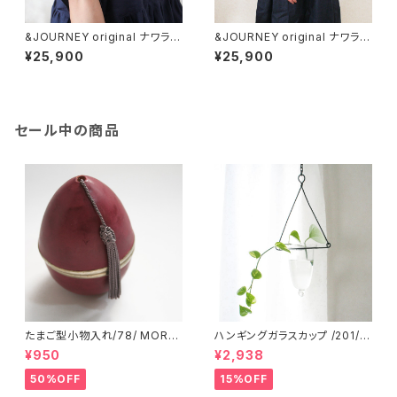
&JOURNEY original ナワラ織
&JOURNEY original ナワラ織
り袖のリネンワンピース/ Navy
り袖のリネンワンピース/ Navy
¥25,900
¥25,900
/287a/ GUATEMALA グアテ
/287b/ GUATEMALA グアテ
マラ
マラ
セール中の商品
たまご型小物入れ/78/ MORO
ハンギングガラスカップ /201/ I
CCO モロッコ
NDIA インド
¥950
¥2,938
50%OFF
15%OFF