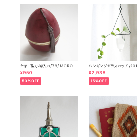
たまご型小物入れ/78/ MOROC
ハンギングガラスカップ /201/
CO モロッコ
DIA インド
¥950
¥2,938
50%OFF
15%OFF