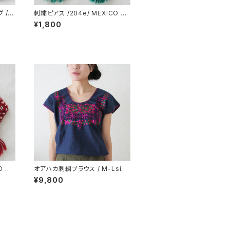
 /2
刺繍ピアス /204e/ MEXICO メ
キシコ
¥1,800
O メ
オアハカ刺繍ブラウス / M-Lsize
/212_i/ MEXICO メキシコ
¥9,800