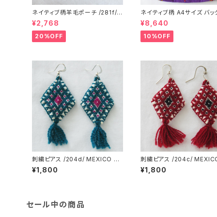
ネイティブ柄羊毛ポーチ /281f/
ネイティブ柄 A4サイズ バッグ
MEXICO メキシコ
79d/ MEXICO
¥2,768
¥8,640
20%OFF
10%OFF
刺繍ピアス /204d/ MEXICO メ
刺繍ピアス /204c/ MEXIC
キシコ
キシコ
¥1,800
¥1,800
セール中の商品