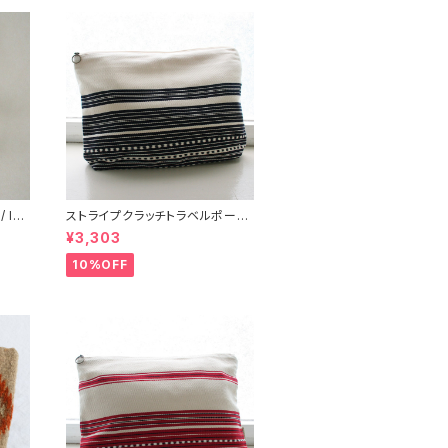
 IN
ストライプクラッチトラベルポーチ/
L /147/Blue/ HUNGARY ハン
¥3,303
ガリー
10%OFF