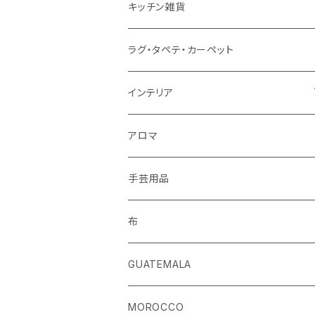
ストール
キッチン雑貨
ベルト
ラグ・タペテ・カーペット
キーホルダー
インテリア
手袋
クッションカバー
アロマ
手芸用品
布
GUATEMALA
MOROCCO