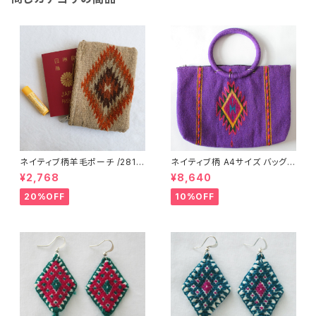
ネイティブ柄羊毛ポーチ /281f/
ネイティブ柄 A4サイズ バッグ /
MEXICO メキシコ
279d/ MEXICO
¥2,768
¥8,640
20%OFF
10%OFF