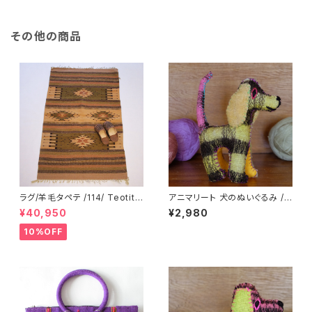
その他の商品
ラグ/羊毛タペテ /114/ Teotitla
アニマリート 犬のぬいぐるみ /2
n Del Valle/MEXICO
39b/ MEXICO メキシコ
¥40,950
¥2,980
10%OFF