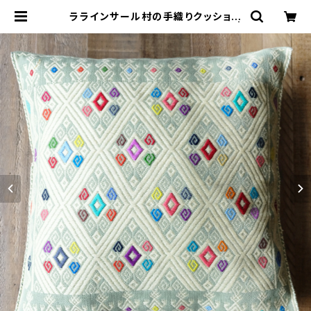
ララインサール村の手織りクッション
カバー /215d/ MEXICO メキシコ |
&JOURNEY