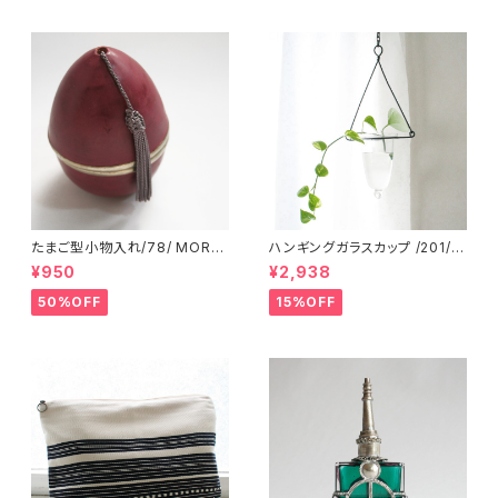
たまご型小物入れ/78/ MORO
ハンギングガラスカップ /201/ I
CCO モロッコ
NDIA インド
¥950
¥2,938
50%OFF
15%OFF