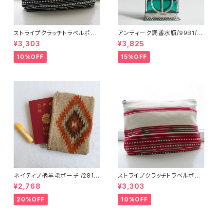
ストライプクラッチトラベルポー
アンティーク調香水瓶/99B1/M
チ/ L /147/Blue/ HUNGARY
OROCCO モロッコ
¥3,303
¥3,825
ハンガリー
10%OFF
15%OFF
ネイティブ柄羊毛ポーチ /281f/
ストライプクラッチトラベルポー
MEXICO メキシコ
チ / L /147/Red/ HUNGARY
¥2,768
¥3,303
ハンガリー
20%OFF
10%OFF