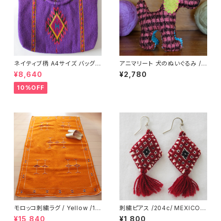
ネイティブ柄 A4サイズ バッグ /
アニマリート 犬のぬいぐるみ /2
279d/ MEXICO
39c/ MEXICO メキシコ
¥8,640
¥2,780
10%OFF
モロッコ刺繍ラグ / Yellow /18
刺繍ピアス /204c/ MEXICO
3/ MOROCCO
メキシコ
¥15,840
¥1,800