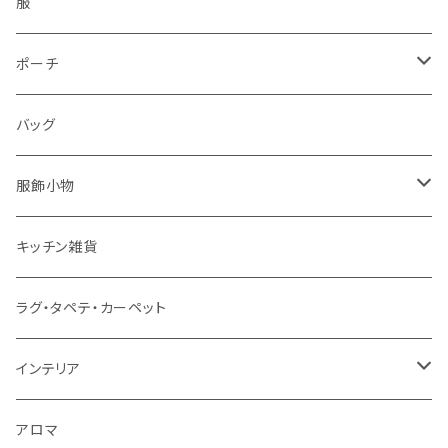
服
ポーチ
パソコンケース
バッグ
服飾小物
ストール
キッチン雑貨
ベルト
ラグ・タペテ・カーペット
キーホルダー
インテリア
手袋
クッションカバー
アロマ