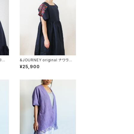
ワラ織り
&JOURNEY original ナワラ織り
 /2
袖のリネンワンピース/ Navy /2
¥25,900
テマラ
87b/ GUATEMALA グアテマラ