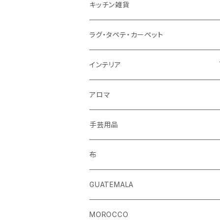
ストール
キッチン雑貨
ベルト
ラグ・タペテ・カーペット
キーホルダー
インテリア
手袋
クッションカバー
アロマ
手芸用品
布
GUATEMALA
MOROCCO