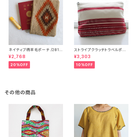
ネイティブ柄羊毛ポーチ /281f/
ストライプクラッチトラベルポー
MEXICO メキシコ
チ / L /147/Red/ HUNGARY
¥2,768
¥3,303
ハンガリー
20%OFF
10%OFF
その他の商品