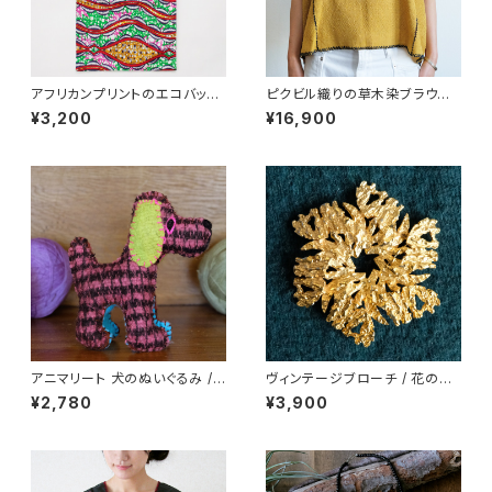
アフリカンプリントのエコバッグ/
ピクビル織りの草木染ブラウス /
297a/ Africa アフリカ
Chamomile / GUATEMALA
¥3,200
¥16,900
グアテマラ
アニマリート 犬のぬいぐるみ /2
ヴィンテージブローチ / 花の結
39c/ MEXICO メキシコ
晶 /284a/ USA アメリカ
¥2,780
¥3,900