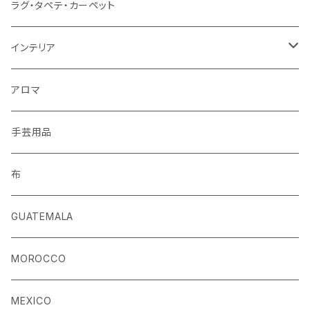
ベルト
ラグ・タペテ・カーペット
キーホルダー
インテリア
手袋
クッションカバー
アロマ
手芸用品
布
GUATEMALA
MOROCCO
MEXICO