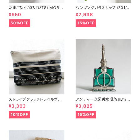
たまご型小物入れ/78/ MORO
ハンギングガラスカップ /201/ I
CCO モロッコ
NDIA インド
¥950
¥2,938
50%OFF
15%OFF
ストライプクラッチトラベルポー
アンティーク調香水瓶/99B1/M
チ/ L /147/Blue/ HUNGARY
OROCCO モロッコ
¥3,303
¥3,825
ハンガリー
10%OFF
15%OFF