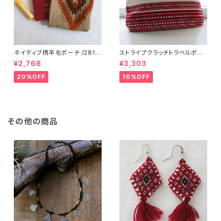
ネイティブ柄羊毛ポーチ /281f/
ストライプクラッチトラベルポー
MEXICO メキシコ
チ / L /147/Red/ HUNGARY
¥2,768
¥3,303
ハンガリー
20%OFF
10%OFF
その他の商品