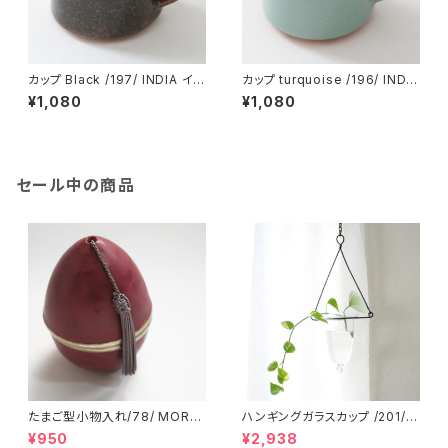
カップ Black /197/ INDIA イン
カップ turquoise /196/ INDIA
ド
インド
¥1,080
¥1,080
セール中の商品
たまご型小物入れ/78/ MORO
ハンギングガラスカップ /201/ I
CCO モロッコ
NDIA インド
¥950
¥2,938