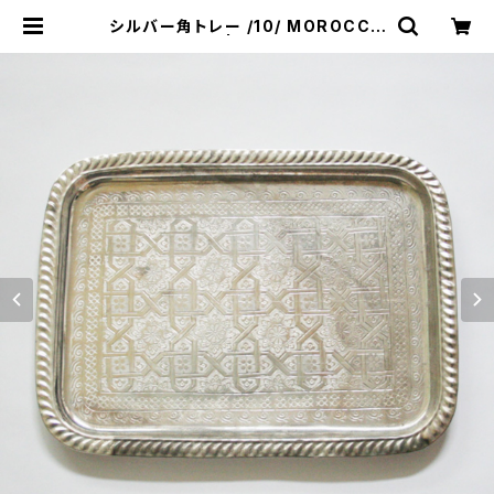
シルバー角トレー /10/ MOROCCO
モロッコ | &JOURNEY