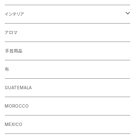
キーホルダー
インテリア
手袋
クッションカバー
アロマ
手芸用品
布
GUATEMALA
MOROCCO
MEXICO