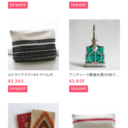
50%OFF
15%OFF
ストライプクラッチトラベルポー
アンティーク調香水瓶/99B1/M
チ/ L /147/Blue/ HUNGARY
OROCCO モロッコ
¥3,303
¥3,825
ハンガリー
10%OFF
15%OFF