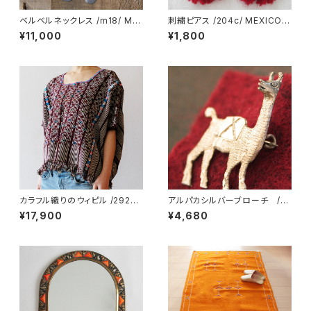
ベルベルネックレス /m18/ MO
刺繍ピアス /204c/ MEXICO
ROCCO モロッコ
メキシコ
¥11,000
¥1,800
カラフル織りのウィピル /292a/
アルパカシルバーブローチ /p
GUATEMALA グアテマラ
b32/ PERU
¥17,900
¥4,680