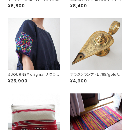
35b/ MOROCCO モロッコ
¥6,800
¥8,400
&JOURNEY original ナワラ織
アラジンランプ -L /65/gold/
り袖のリネンワンピース/ Navy
MOROCCO モロッコ
¥25,900
¥4,600
/287a/ GUATEMALA グアテ
マラ