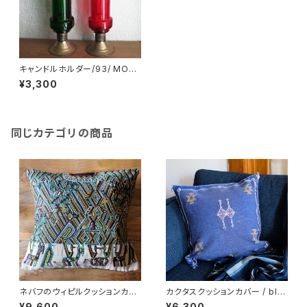
キャンドルホルダー/93/ MOR
OCCO モロッコ
¥3,300
同じカテゴリの商品
ネバフのウィピルクッションカバ
カクタスクッションカバー / blu
ー /289/ GUATEMALA グアテ
e /m8/ MOROCCO モロッコ
¥9,600
¥6,300