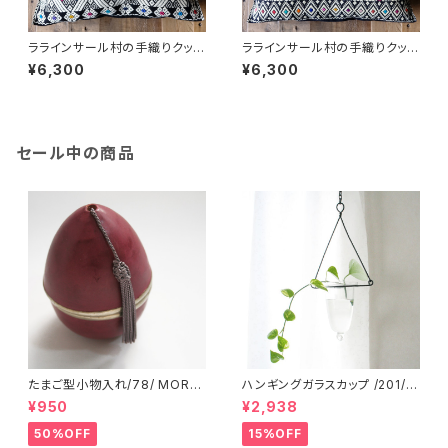
ララインサール村の手織りクッシ
ララインサール村の手織りクッシ
ョンカバー /215g/ MEXICO メ
ョンカバー /215e MEXICO メ
¥6,300
¥6,300
キシコ
キシコ
セール中の商品
たまご型小物入れ/78/ MORO
ハンギングガラスカップ /201/ I
CCO モロッコ
NDIA インド
¥950
¥2,938
50%OFF
15%OFF