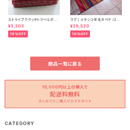
ストライプクラッチトラベルポー
ラグ / メキシコ羊毛タペテ /223
チ / L /147/Red/ HUNGARY
b/ Teotitlan Del Valle/ MEX
¥3,303
¥29,520
ハンガリー
ICO
10%OFF
10%OFF
商品一覧に戻る
10,000円以上の購入で
配送料無料
まとめてのご購入がおすすめです
CATEGORY