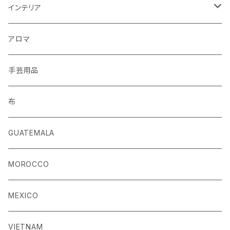
キーホルダー
インテリア
手袋
クッションカバー
アロマ
手芸用品
布
GUATEMALA
MOROCCO
MEXICO
VIETNAM