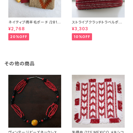
ネイティブ柄羊毛ポーチ /281f/
ストライプクラッチトラベルポー
MEXICO メキシコ
チ / L /147/Red/ HUNGARY
¥2,768
¥3,303
ハンガリー
20%OFF
10%OFF
その他の商品
ヴィンテージビーズネックレス /
矢柄布 /111/ MEXICO メキシコ