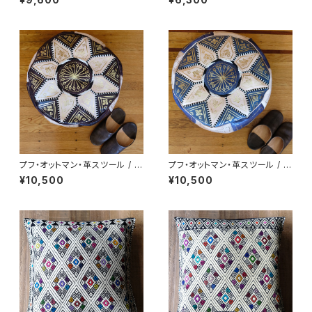
マラ
プフ・オットマン・革スツール / b
プフ・オットマン・革スツール / bl
rown /m9a/ MOROCCO モ
ue /m9b/ MOROCCO モロッ
¥10,500
¥10,500
ロッコ
コ