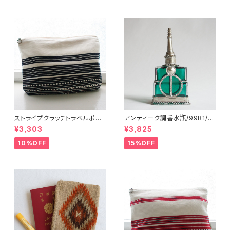
ストライプクラッチトラベルポー
アンティーク調香水瓶/99B1/M
チ/ L /147/Blue/ HUNGARY
OROCCO モロッコ
¥3,303
¥3,825
ハンガリー
10%OFF
15%OFF