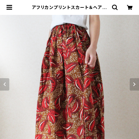
アフリカンプリントスカート＆ヘアバ
ンドセット/195a/ &JOURNEY org
inal | &JOURNEY