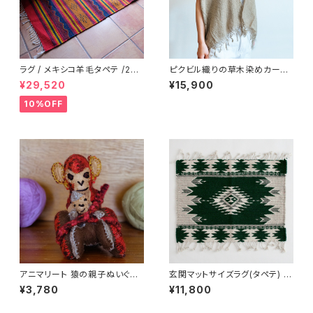
ラグ / メキシコ羊毛タペテ /223
ピクビル織りの草木染めカーデ
b/ Teotitlan Del Valle/ MEX
ィガン / Plant-dyed / GUATE
¥29,520
¥15,900
ICO
MALA グアテマラ
10%OFF
アニマリート 猿の親子ぬいぐる
玄関マットサイズラグ(タペテ) /
み /239f/ MEXICO メキシコ
Green /238/ MEXICO メキシ
¥3,780
¥11,800
コ