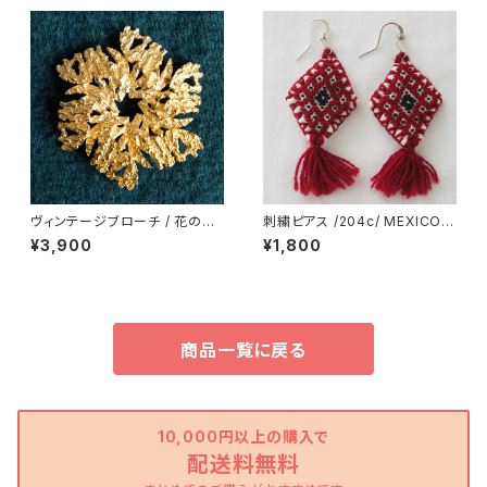
ヴィンテージブローチ / 花の結
刺繍ピアス /204c/ MEXICO
晶 /284a/ USA アメリカ
メキシコ
¥3,900
¥1,800
商品一覧に戻る
10,000円以上の購入で
配送料無料