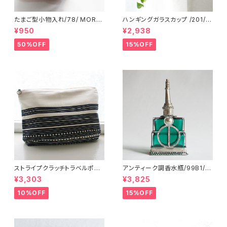
たまご型小物入れ/78/ MORO
ハンギングガラスカップ /201/ I
CCO モロッコ
NDIA インド
¥950
¥2,938
50%OFF
15%OFF
ストライプクラッチトラベルポー
アンティーク調香水瓶/99B1/M
チ/ L /147/Blue/ HUNGARY
OROCCO モロッコ
¥3,303
¥3,825
ハンガリー
10%OFF
15%OFF