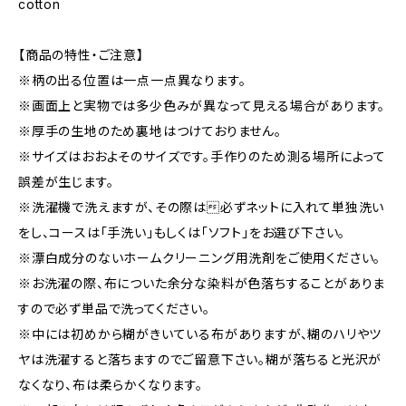
cotton
【商品の特性・ご注意】
※柄の出る位置は一点一点異なります。
※画面上と実物では多少色みが異なって見える場合があります。
※厚手の生地のため裏地はつけておりません。
※サイズはおおよそのサイズです。手作りのため測る場所によって
誤差が生じます。
※洗濯機で洗えますが、その際は必ずネットに入れて単独洗い
をし、コースは「手洗い」もしくは「ソフト」をお選び下さい。
※漂白成分のないホームクリーニング用洗剤をご使用ください。
※お洗濯の際、布についた余分な染料が色落ちすることがありま
すので必ず単品で洗ってください。
※中には初めから糊がきいている布がありますが、糊のハリやツ
ヤは洗濯すると落ちますのでご留意下さい。糊が落ちると光沢が
なくなり、布は柔らかくなります。