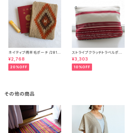
ネイティブ柄羊毛ポーチ /281f/
ストライプクラッチトラベルポー
MEXICO メキシコ
チ / L /147/Red/ HUNGARY
¥2,768
¥3,303
ハンガリー
20%OFF
10%OFF
その他の商品