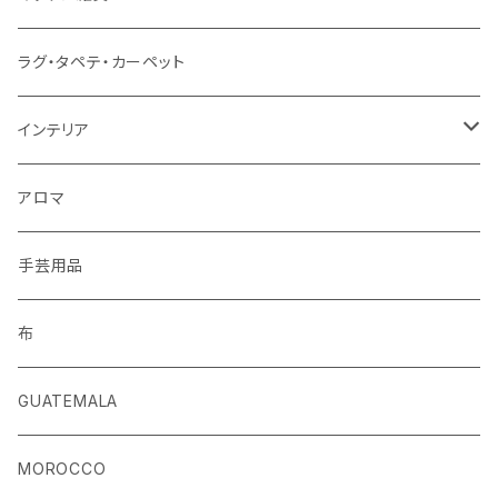
ベルト
ラグ・タペテ・カーペット
キーホルダー
インテリア
手袋
クッションカバー
アロマ
手芸用品
布
GUATEMALA
MOROCCO