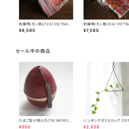
刺繍帯(モン族)/133/ VIETNAM
刺繍帯(モン族)/04/ VIET
ベトナム
ベトナム
¥8,580
¥7,580
セール中の商品
たまご型小物入れ/78/ MOROC
ハンギングガラスカップ /201/
CO モロッコ
DIA インド
¥950
¥2,938