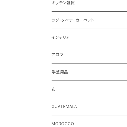
ストール
キッチン雑貨
ベルト
ラグ・タペテ・カーペット
キーホルダー
インテリア
手袋
クッションカバー
アロマ
手芸用品
布
GUATEMALA
MOROCCO