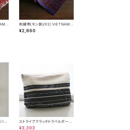
NAM
刺繍帯(モン族)/02/ VIETNAM
ベトナム
¥2,860
 IN
ストライプクラッチトラベルポーチ/
L /147/Blue/ HUNGARY ハン
¥3,303