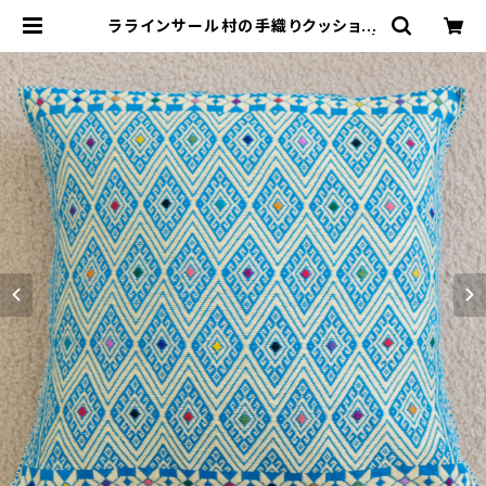
ララインサール村の手織りクッション
カバー /215a/ MEXICO メキシコ |
&JOURNEY