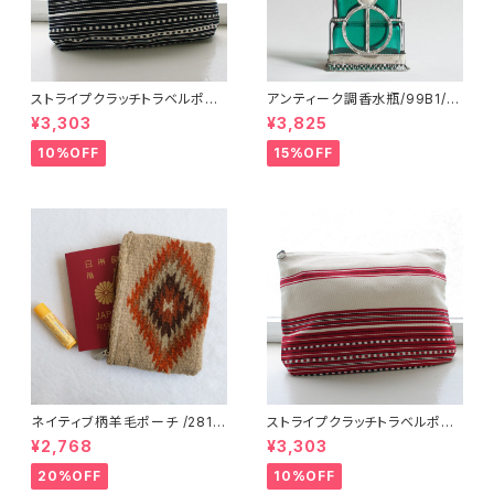
ストライプクラッチトラベルポー
アンティーク調香水瓶/99B1/M
チ/ L /147/Blue/ HUNGARY
OROCCO モロッコ
¥3,303
¥3,825
ハンガリー
10%OFF
15%OFF
ネイティブ柄羊毛ポーチ /281f/
ストライプクラッチトラベルポー
MEXICO メキシコ
チ / L /147/Red/ HUNGARY
¥2,768
¥3,303
ハンガリー
20%OFF
10%OFF