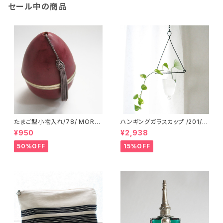
セール中の商品
たまご型小物入れ/78/ MORO
ハンギングガラスカップ /201/ I
CCO モロッコ
NDIA インド
¥950
¥2,938
50%OFF
15%OFF