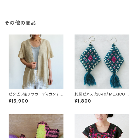
その他の商品
ピクビル織りのカーディガン / P
刺繍ピアス /204d/ MEXICO
lant-dyed / GUATEMALA グ
メキシコ
¥15,900
¥1,800
アテマラ