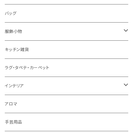
パソコンケース
バッグ
服飾小物
ストール
キッチン雑貨
ベルト
ラグ・タペテ・カーペット
キーホルダー
インテリア
手袋
クッションカバー
アロマ
手芸用品