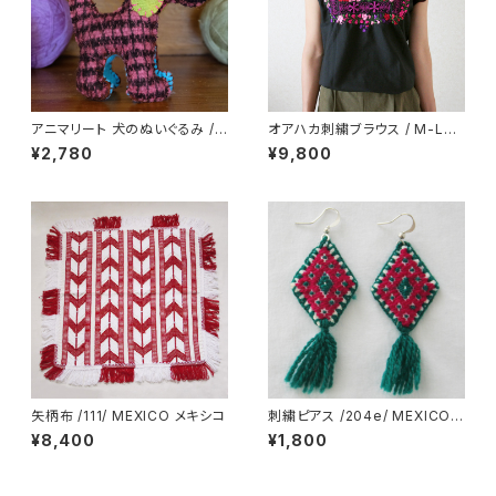
アニマリート 犬のぬいぐるみ /2
オアハカ刺繍ブラウス / M-Lsi
39c/ MEXICO メキシコ
ze /212_h/ MEXICO メキシコ
¥2,780
¥9,800
矢柄布 /111/ MEXICO メキシコ
刺繍ピアス /204e/ MEXICO
メキシコ
¥8,400
¥1,800