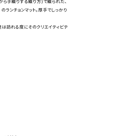
がら手織りする織り方)で織られた、
eza のランチョンマット。厚手でしっかり
は訪れる度にそのクリエイティビテ