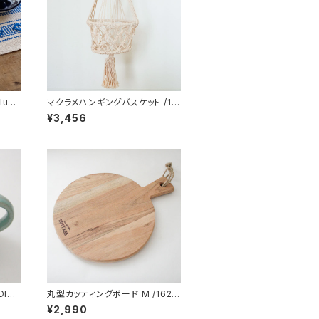
ue /
マクラメハンギングバスケット /19
9/ INDIA インド
¥3,456
DIA
丸型カッティングボード M /162/ I
NDIA インド
¥2,990