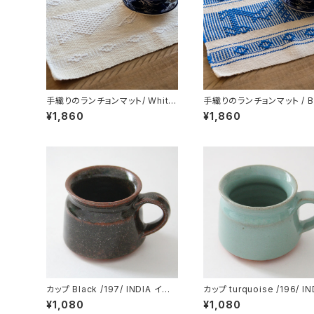
手織りのランチョンマット/ White
手織りのランチョンマット / Bl
/211a/ MEXICO メキシコ
211b/ MEXICO メキシコ
¥1,860
¥1,860
カップ Black /197/ INDIA イン
カップ turquoise /196/ IN
ド
インド
¥1,080
¥1,080