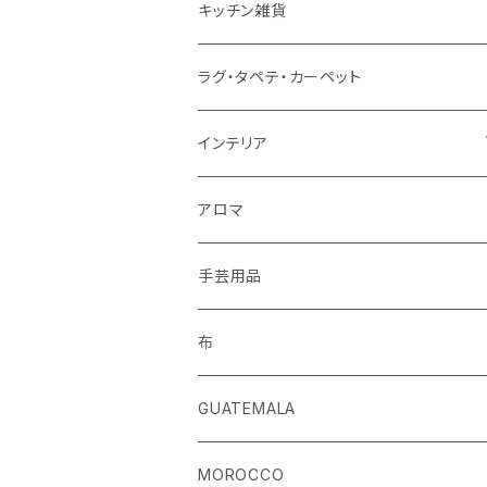
ストール
キッチン雑貨
ベルト
ラグ・タペテ・カーペット
キーホルダー
インテリア
手袋
クッションカバー
アロマ
手芸用品
布
GUATEMALA
MOROCCO