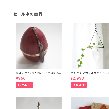
セール中の商品
たまご型小物入れ/78/ MOROC
ハンギングガラスカップ /201/
CO モロッコ
DIA インド
¥950
¥2,938
50%OFF
15%OFF