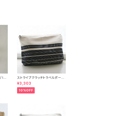
 IN
ストライプクラッチトラベルポーチ/
L /147/Blue/ HUNGARY ハン
¥3,303
ガリー
10%OFF