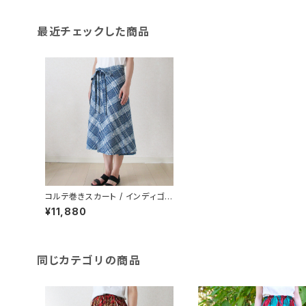
最近チェックした商品
コルテ巻きスカート / インディゴ絣
M/282c/ ilo itoo / GUATEMA
¥11,880
LA グアテマラ
同じカテゴリの商品