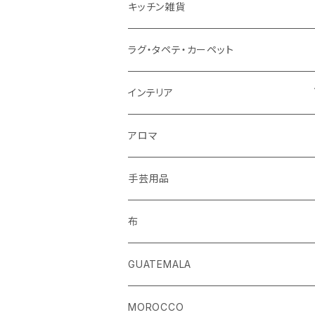
ストール
キッチン雑貨
ベルト
ラグ・タペテ・カーペット
キーホルダー
インテリア
手袋
クッションカバー
アロマ
手芸用品
布
GUATEMALA
MOROCCO