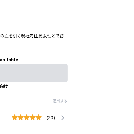
ヤの血を引く現地先住民女性とで紡
vailable
向け
通報する
(30)