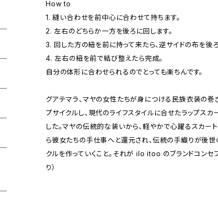
How to
1. 縫い合わせを前中心に合わせて持ちます。
2. 左右のどちらか一方を後ろに回します。
3. 回した方の紐を前に持って来たら、逆サイドの布を後
4. 左右の紐を前で結び整えたら完成。
自分の体形に合わせられるのでとっても楽ちんです。
グアテマラ、マヤの女性たちが身につける民族衣装の巻き
プサイクルし、現代のライフスタイルに合せたラップスカ
した。マヤの伝統的な装いから、軽やかで心躍るスカート
ら彼女たちの手仕事へと還元され、伝統の手織りが後世
クルを作っていくこと。それが ilo itoo のブランドコンセプト
り）