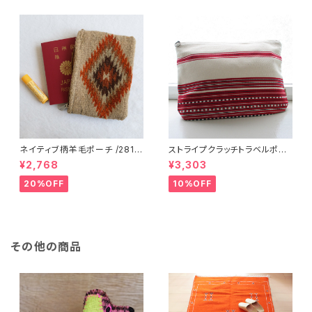
ネイティブ柄羊毛ポーチ /281f/
ストライプクラッチトラベルポー
MEXICO メキシコ
チ / L /147/Red/ HUNGARY
¥2,768
¥3,303
ハンガリー
20%OFF
10%OFF
その他の商品