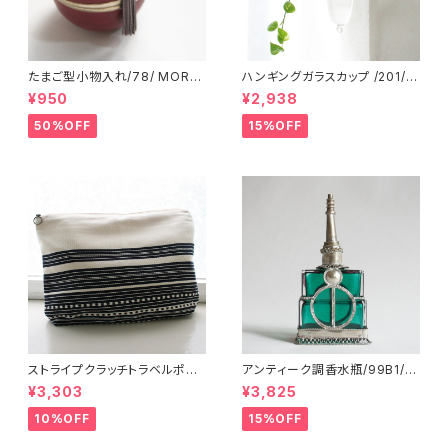
たまご型小物入れ/78/ MORO
ハンギングガラスカップ /201/ I
CCO モロッコ
NDIA インド
¥950
¥2,938
50%OFF
15%OFF
ストライプクラッチトラベルポー
アンティーク調香水瓶/99B1/M
チ/ L /147/Blue/ HUNGARY
OROCCO モロッコ
¥3,303
¥3,825
ハンガリー
10%OFF
15%OFF