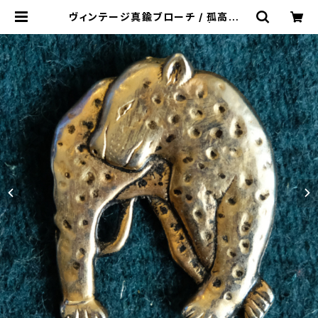
ヴィンテージ真鍮ブローチ / 孤高のヒ
ョウ /284c/ USA アメリカ | &JOU
RNEY