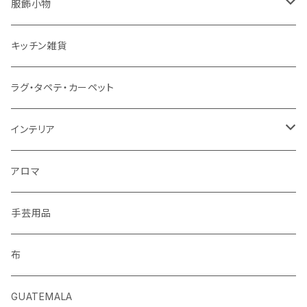
服飾小物
ストール
キッチン雑貨
ベルト
ラグ・タペテ・カーペット
キーホルダー
インテリア
手袋
クッションカバー
アロマ
手芸用品
布
GUATEMALA