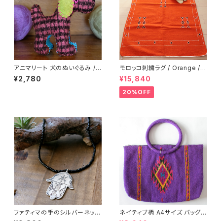
アニマリート 犬のぬいぐるみ /2
モロッコ刺繍ラグ / Orange /1
39c/ MEXICO メキシコ
81a/ MOROCCO
¥2,780
¥15,840
20%OFF
ファティマの手のシルバーネック
ネイティブ柄 A4サイズ バッグ /
レス /15a/ MOROCCO モロッ
279d/ MEXICO