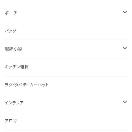
ポーチ
パソコンケース
バッグ
服飾小物
ストール
キッチン雑貨
ベルト
ラグ・タペテ・カーペット
キーホルダー
インテリア
手袋
クッションカバー
アロマ