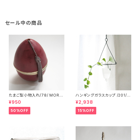
セール中の商品
たまご型小物入れ/78/ MORO
ハンギングガラスカップ /201/ I
CCO モロッコ
NDIA インド
¥950
¥2,938
50%OFF
15%OFF