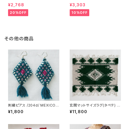
MEXICO メキシコ
チ / L /147/Red/ HUNGARY
¥2,768
¥3,303
ハンガリー
20%OFF
10%OFF
その他の商品
刺繍ピアス /204d/ MEXICO
玄関マットサイズラグ(タペテ) /
メキシコ
Green /238/ MEXICO メキシ
¥1,800
¥11,800
コ