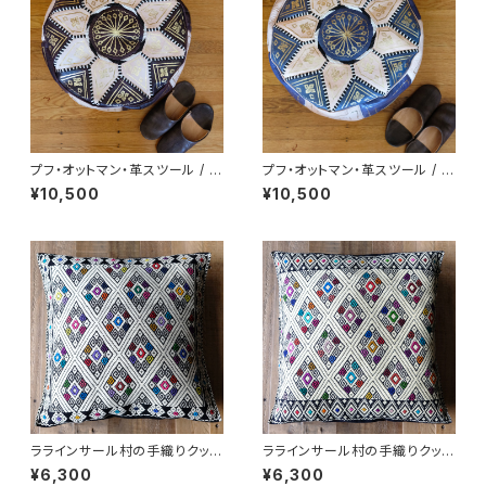
プフ・オットマン・革スツール / b
プフ・オットマン・革スツール / bl
rown /m9a/ MOROCCO モ
ue /m9b/ MOROCCO モロッ
¥10,500
¥10,500
ロッコ
コ
ララインサール村の手織りクッシ
ララインサール村の手織りクッシ
ョンカバー /215g/ MEXICO メ
ョンカバー /215e MEXICO メ
¥6,300
¥6,300
キシコ
キシコ