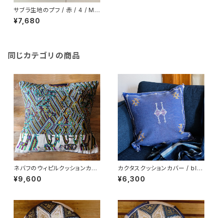
サブラ生地のプフ / 赤 / 4 / MO
ROCCO モロッコ
¥7,680
同じカテゴリの商品
ネバフのウィピルクッションカバ
カクタスクッションカバー / blu
ー /289/ GUATEMALA グアテ
e /m8/ MOROCCO モロッコ
¥9,600
¥6,300
マラ