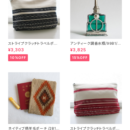
ストライプクラッチトラベルポー
アンティーク調香水瓶/99B1/M
チ/ L /147/Blue/ HUNGARY
OROCCO モロッコ
¥3,303
¥3,825
ハンガリー
10%OFF
15%OFF
ネイティブ柄羊毛ポーチ /281f/
ストライプクラッチトラベルポー