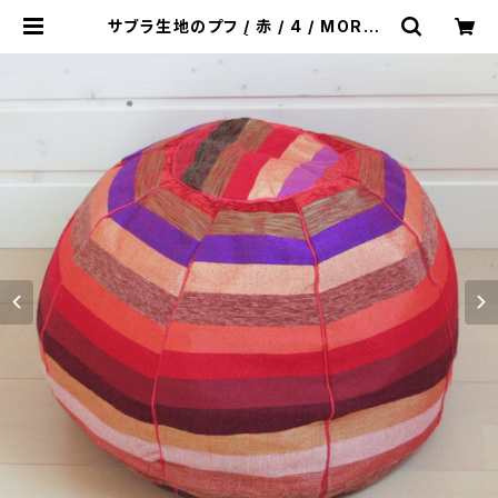
サブラ生地のプフ / 赤 / 4 / MOROC
CO モロッコ | &JOURNEY