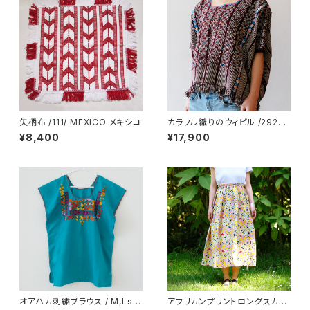
矢柄布 /111/ MEXICO メキシコ
カラフル織りのウィピル /292a/
GUATEMALA グアテマラ
¥8,400
¥17,900
オアハカ刺繍ブラウス / M,Lsiz
アフリカンプリントロングスカー