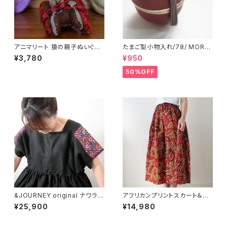
アニマリート 猿の親子ぬいぐる
たまご型小物入れ/78/ MORO
み /239f/ MEXICO メキシコ
CCO モロッコ
¥3,780
¥950
50%OFF
&JOURNEY original ナワラ織
アフリカンプリントスカート＆ヘ
り袖のリネンワンピース/ black
アバンドセット/195a/ &JOURN
¥25,900
¥14,980
/287a/ GUATEMALA グアテ
EY orginal
マラ