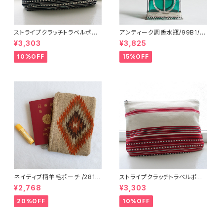
ストライプクラッチトラベルポー
アンティーク調香水瓶/99B1/M
チ/ L /147/Blue/ HUNGARY
OROCCO モロッコ
¥3,303
¥3,825
ハンガリー
10%OFF
15%OFF
ネイティブ柄羊毛ポーチ /281f/
ストライプクラッチトラベルポー
MEXICO メキシコ
チ / L /147/Red/ HUNGARY
¥2,768
¥3,303
ハンガリー
20%OFF
10%OFF