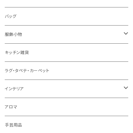
パソコンケース
バッグ
服飾小物
ストール
キッチン雑貨
ベルト
ラグ・タペテ・カーペット
キーホルダー
インテリア
手袋
クッションカバー
アロマ
手芸用品