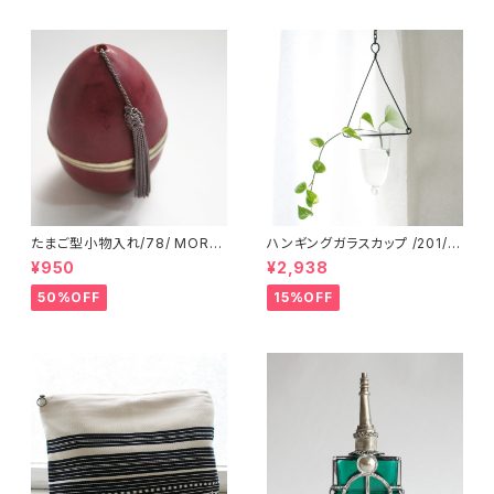
たまご型小物入れ/78/ MORO
ハンギングガラスカップ /201/ I
CCO モロッコ
NDIA インド
¥950
¥2,938
50%OFF
15%OFF