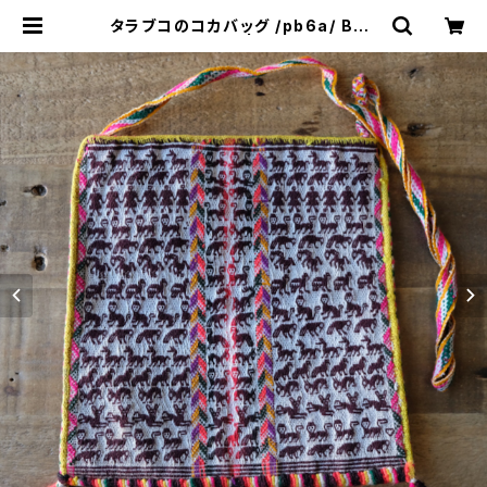
タラブコのコカバッグ /pb6a/ BOL
OVIA ボリビア | &JOURNEY