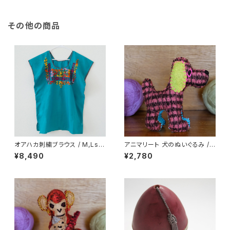
その他の商品
オアハカ刺繍ブラウス / M,Lsiz
アニマリート 犬のぬいぐるみ /2
e /212_c/ MEXICO メキシコ
39c/ MEXICO メキシコ
¥8,490
¥2,780